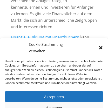
verschiedene Anlagestrategien
kennenzulernen und Investieren für Anfänger
zu lernen. Es gibt viele Finanzbücher auf dem
Markt, die sich an unterschiedliche Zielgruppen
und Interessen richten.
Finanzielle Bildung mit Finanzbüchern
kann
einem dabei helfen, seine finanziellen Ziele zu
Cookie-Zustimmung
erreichen und sich gegen die Risiken einer
verwalten
Inflation zu schützen. Denn wer sein Geld klug
Um dir ein optimales Erlebnis zu bieten, verwenden wir Technologien wie
investiert, kann von der Inflation profitieren
Cookies, um Geräteinformationen zu speichern und/oder darauf
oder zumindest ihren negativen Effekten
zuzugreifen. Wenn du diesen Technologien zustimmst, können wir Daten
wie das Surfverhalten oder eindeutige IDs auf dieser Website
entgegenwirken.
verarbeiten. Wenn du deine Zustimmung nicht erteilst oder zurückziehst,
können bestimmte Merkmale und Funktionen beeinträchtigt werden.
Akzeptieren
© 2024 Aktien Analyse — All Rights Reserved.
Ablehnen