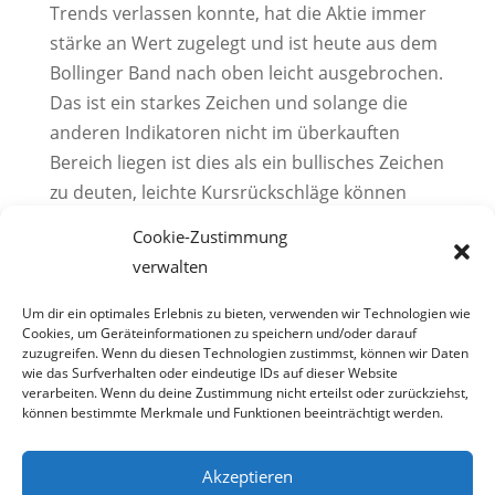
Trends verlassen konnte, hat die Aktie immer
stärke an Wert zugelegt und ist heute aus dem
Bollinger Band nach oben leicht ausgebrochen.
Das ist ein starkes Zeichen und solange die
anderen Indikatoren nicht im überkauften
Bereich liegen ist dies als ein bullisches Zeichen
zu deuten, leichte Kursrückschläge können
jedoch nicht ausgeschlossen werden. Nächster
Cookie-Zustimmung
Widerstand verläuft im Bereich 8,7 bis 8,77
verwalten
Euro. Hier verläuft der fallende Jahrestrend,
der durchaus den Kurs kurzfristig nach unten
Um dir ein optimales Erlebnis zu bieten, verwenden wir Technologien wie
Cookies, um Geräteinformationen zu speichern und/oder darauf
abprallen lassen kann.
zuzugreifen. Wenn du diesen Technologien zustimmst, können wir Daten
wie das Surfverhalten oder eindeutige IDs auf dieser Website
Widerstand: 8,7 bis 8,77 Euro
verarbeiten. Wenn du deine Zustimmung nicht erteilst oder zurückziehst,
können bestimmte Merkmale und Funktionen beeinträchtigt werden.
Unterstützung: 8,33 Euro
Akzeptieren